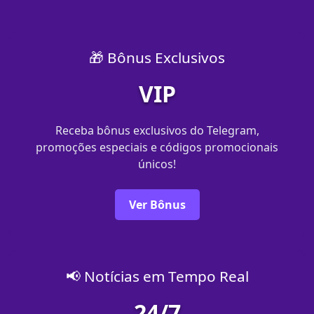
🎁 Bônus Exclusivos
VIP
Receba bônus exclusivos do Telegram,
promoções especiais e códigos promocionais
únicos!
Ver Bônus
📢 Notícias em Tempo Real
24/7