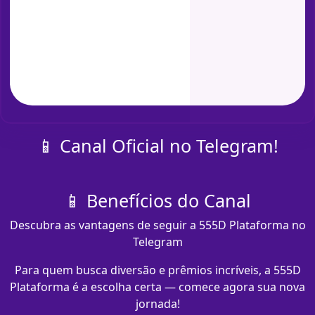
📱 Canal Oficial no Telegram!
📱 Benefícios do Canal
Descubra as vantagens de seguir a 555D Plataforma no
Telegram
Para quem busca diversão e prêmios incríveis, a 555D
Plataforma é a escolha certa — comece agora sua nova
jornada!