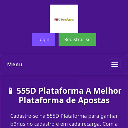
Login
Registrar-se
Menu
📱 555D Plataforma A Melhor
Plataforma de Apostas
Cadastre-se na 555D Plataforma para ganhar
bônus no cadastro e em cada recarga. Com a