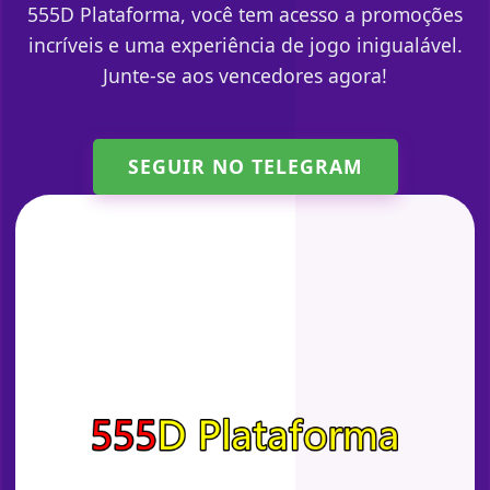
555D Plataforma, você tem acesso a promoções
incríveis e uma experiência de jogo inigualável.
Junte-se aos vencedores agora!
SEGUIR NO TELEGRAM