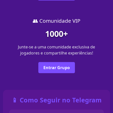
👥 Comunidade VIP
1000+
Junte-se a uma comunidade exclusiva de
jogadores e compartilhe experiências!
Entrar Grupo
📱 Como Seguir no Telegram