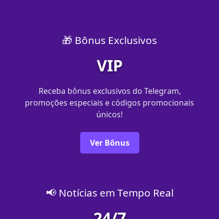
🎁 Bônus Exclusivos
VIP
Receba bônus exclusivos do Telegram,
promoções especiais e códigos promocionais
únicos!
Ver Bônus
📢 Notícias em Tempo Real
24/7