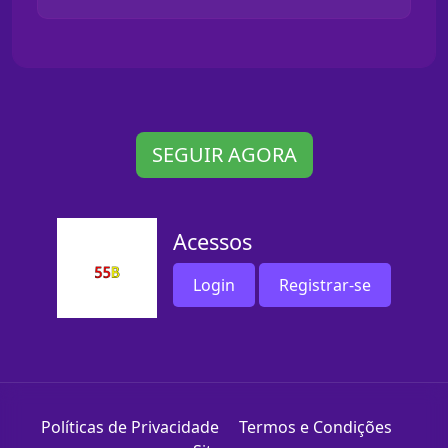
SEGUIR AGORA
Acessos
Login
Registrar-se
Políticas de Privacidade
Termos e Condições