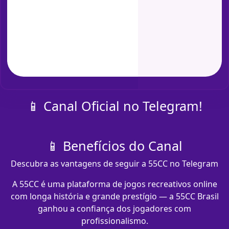
📱 Canal Oficial no Telegram!
📱 Benefícios do Canal
Descubra as vantagens de seguir a 55CC no Telegram
A 55CC é uma plataforma de jogos recreativos online
com longa história e grande prestígio — a 55CC Brasil
ganhou a confiança dos jogadores com
profissionalismo.