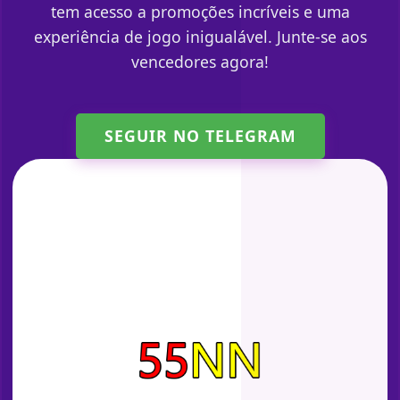
tem acesso a promoções incríveis e uma
experiência de jogo inigualável. Junte-se aos
vencedores agora!
SEGUIR NO TELEGRAM