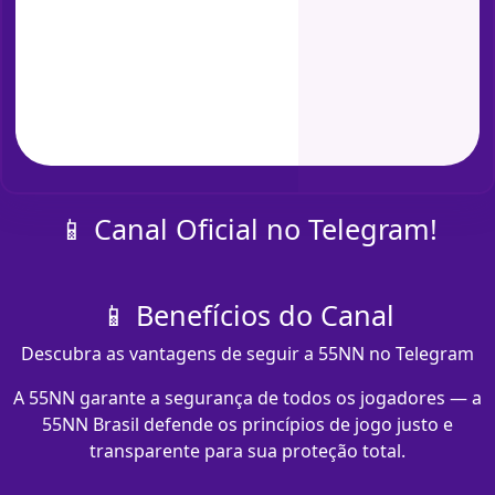
📱 Canal Oficial no Telegram!
📱 Benefícios do Canal
Descubra as vantagens de seguir a 55NN no Telegram
A 55NN garante a segurança de todos os jogadores — a
55NN Brasil defende os princípios de jogo justo e
transparente para sua proteção total.