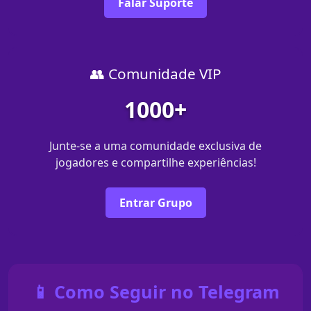
Falar Suporte
👥 Comunidade VIP
1000+
Junte-se a uma comunidade exclusiva de
jogadores e compartilhe experiências!
Entrar Grupo
📱 Como Seguir no Telegram