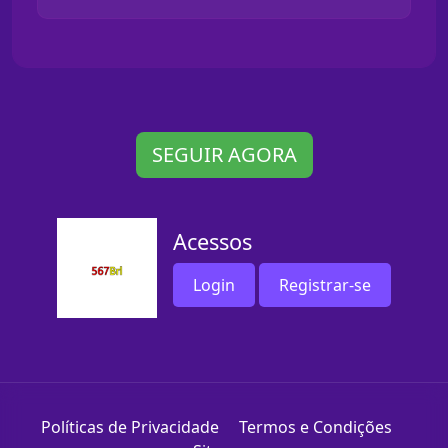
SEGUIR AGORA
Acessos
Login
Registrar-se
Políticas de Privacidade
Termos e Condições