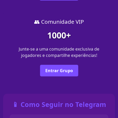
👥 Comunidade VIP
1000+
Junte-se a uma comunidade exclusiva de
jogadores e compartilhe experiências!
Entrar Grupo
📱 Como Seguir no Telegram