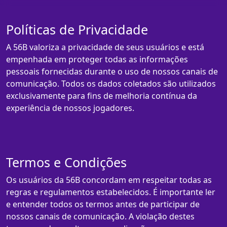
Políticas de Privacidade
A 56B valoriza a privacidade de seus usuários e está
empenhada em proteger todas as informações
pessoais fornecidas durante o uso de nossos canais de
comunicação. Todos os dados coletados são utilizados
exclusivamente para fins de melhoria contínua da
experiência de nossos jogadores.
Termos e Condições
Os usuários da 56B concordam em respeitar todas as
regras e regulamentos estabelecidos. É importante ler
e entender todos os termos antes de participar de
nossos canais de comunicação. A violação destes