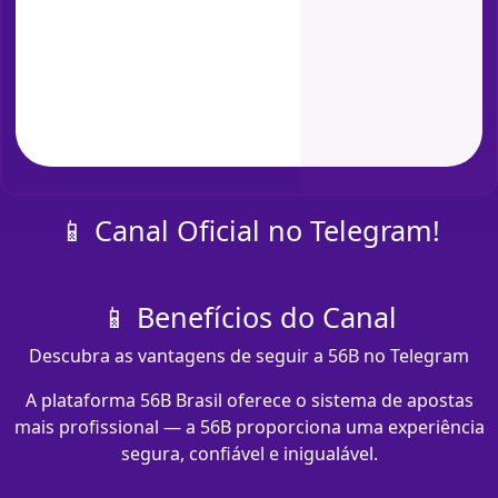
📱 Canal Oficial no Telegram!
📱 Benefícios do Canal
Descubra as vantagens de seguir a 56B no Telegram
A plataforma 56B Brasil oferece o sistema de apostas
mais profissional — a 56B proporciona uma experiência
segura, confiável e inigualável.