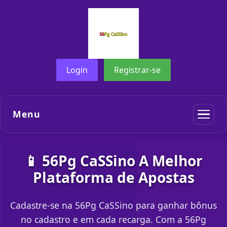
Login
Registrar-se
Menu
📱 56Pg CaSSino A Melhor
Plataforma de Apostas
Cadastre-se na 56Pg CaSSino para ganhar bônus
no cadastro e em cada recarga. Com a 56Pg