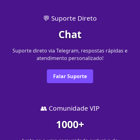
💬 Suporte Direto
Chat
Suporte direto via Telegram, respostas rápidas e
atendimento personalizado!
Falar Suporte
👥 Comunidade VIP
1000+