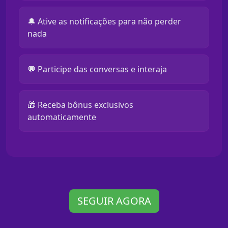
🔔 Ative as notificações para não perder
nada
💬 Participe das conversas e interaja
🎁 Receba bônus exclusivos
automaticamente
SEGUIR AGORA