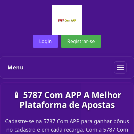
Login
Registrar-se
Menu
📱 5787 Com APP A Melhor
Plataforma de Apostas
Cadastre-se na 5787 Com APP para ganhar bônus
no cadastro e em cada recarga. Com a 5787 Com