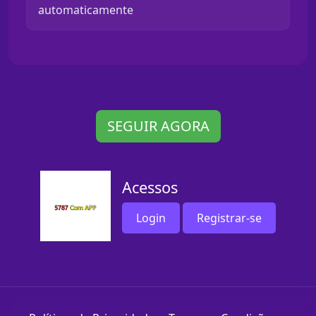
automaticamente
SEGUIR AGORA
Acessos
Login
Registrar-se