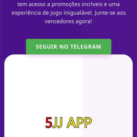
tem acesso a promoções incríveis e uma
experiência de jogo inigualável. Junte-se aos
vencedores agora!
SEGUIR NO TELEGRAM