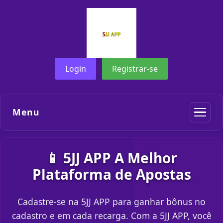
Login
Registrar-se
Menu
📱 5JJ APP A Melhor
Plataforma de Apostas
Cadastre-se na 5JJ APP para ganhar bônus no
cadastro e em cada recarga. Com a 5JJ APP, você