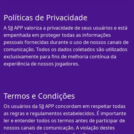
Políticas de Privacidade
A 5JJ APP valoriza a privacidade de seus usuários e está
empenhada em proteger todas as informações
pessoais fornecidas durante o uso de nossos canais de
comunicação. Todos os dados coletados são utilizados
exclusivamente para fins de melhoria contínua da
experiência de nossos jogadores.
Termos e Condições
Os usuários da 5JJ APP concordam em respeitar todas
as regras e regulamentos estabelecidos. É importante
ler e entender todos os termos antes de participar de
nossos canais de comunicação. A violação destes