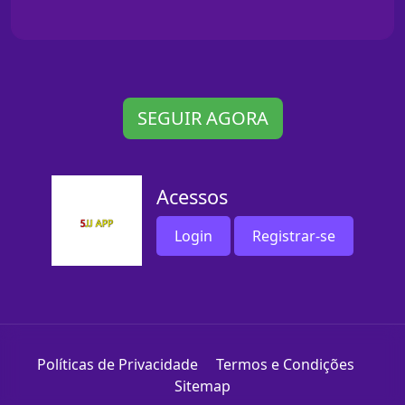
SEGUIR AGORA
Acessos
Login
Registrar-se
Políticas de Privacidade
Termos e Condições
Sitemap