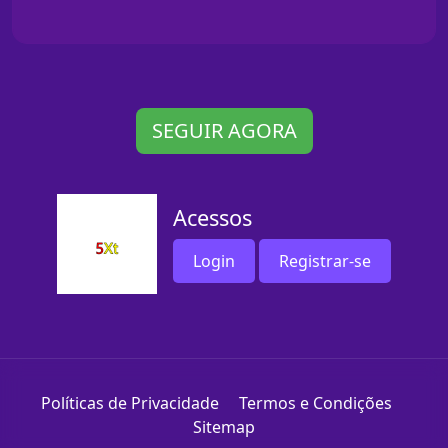
SEGUIR AGORA
Acessos
Login
Registrar-se
Políticas de Privacidade
Termos e Condições
Sitemap