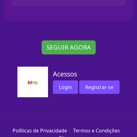
SEGUIR AGORA
Acessos
Login
Registrar-se
Políticas de Privacidade
Termos e Condições