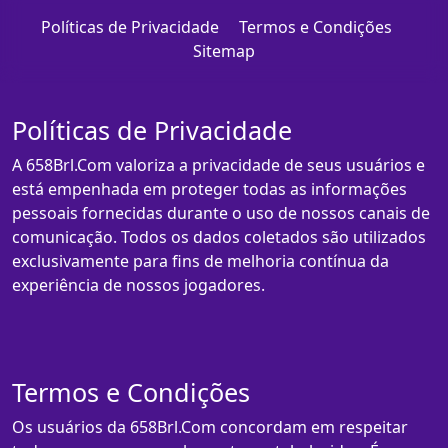
Políticas de Privacidade
Termos e Condições
Sitemap
Políticas de Privacidade
A 658Brl.Com valoriza a privacidade de seus usuários e
está empenhada em proteger todas as informações
pessoais fornecidas durante o uso de nossos canais de
comunicação. Todos os dados coletados são utilizados
exclusivamente para fins de melhoria contínua da
experiência de nossos jogadores.
Termos e Condições
Os usuários da 658Brl.Com concordam em respeitar