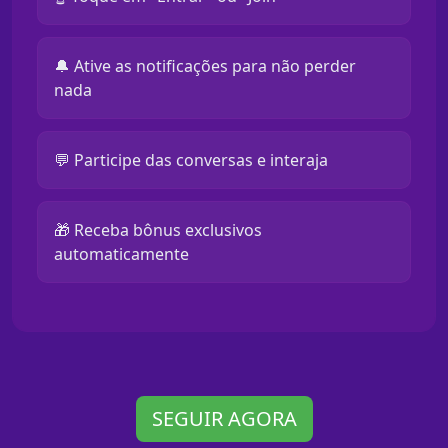
🔔 Ative as notificações para não perder
nada
💬 Participe das conversas e interaja
🎁 Receba bônus exclusivos
automaticamente
SEGUIR AGORA