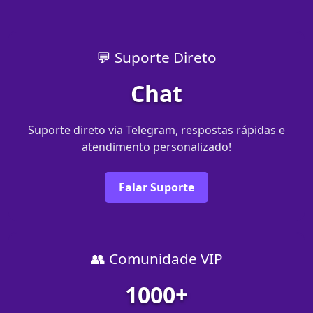
💬 Suporte Direto
Chat
Suporte direto via Telegram, respostas rápidas e
atendimento personalizado!
Falar Suporte
👥 Comunidade VIP
1000+