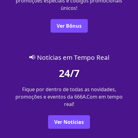
promoções especiais e códigos promocionais
únicos!
Ver Bônus
📢 Notícias em Tempo Real
24/7
Fique por dentro de todas as novidades,
promoções e eventos da 666A.Com em tempo
real!
Ver Notícias