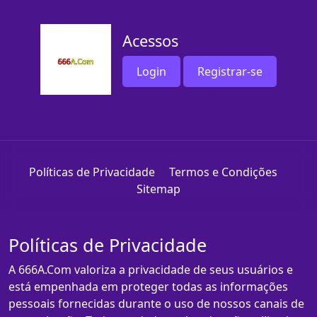
Acessos
Login
Registrar-se
Políticas de Privacidade
Termos e Condições
Sitemap
Políticas de Privacidade
A 666A.Com valoriza a privacidade de seus usuários e
está empenhada em proteger todas as informações
pessoais fornecidas durante o uso de nossos canais de