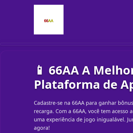
📱 66AA A Melho
Plataforma de A
Cadastre-se na 66AA para ganhar bônus
recarga. Com a 66AA, você tem acesso a
uma experiência de jogo inigualável. J
agora!