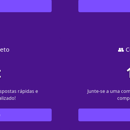
reto
👥 
t
espostas rápidas e
Junte-se a uma com
lizado!
compa
e