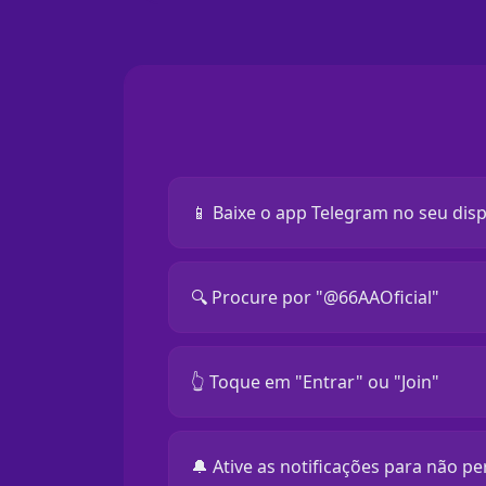
📱 Baixe o app Telegram no seu disp
🔍 Procure por "@66AAOficial"
👆 Toque em "Entrar" ou "Join"
🔔 Ative as notificações para não p