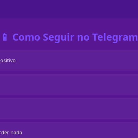
📱 Como Seguir no Telegram
ositivo
erder nada