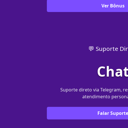
Ver Bônus
💬 Suporte Di
Cha
Suporte direto via Telegram, r
atendimento persona
Falar Suport