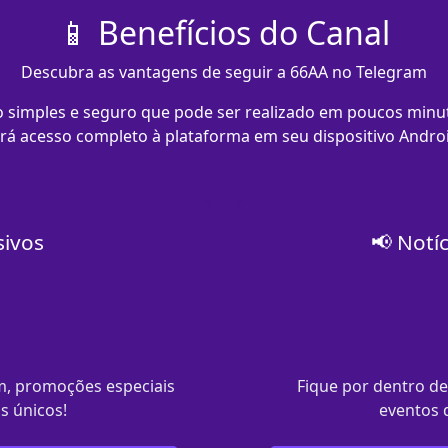
📱 Benefícios do Canal
Descubra as vantagens de seguir a 66AA no Telegram
simples e seguro que pode ser realizado em poucos minuto
erá acesso completo à plataforma em seu dispositivo Androi
sivos
📢 Notí
m, promoções especiais
Fique por dentro d
s únicos!
eventos 