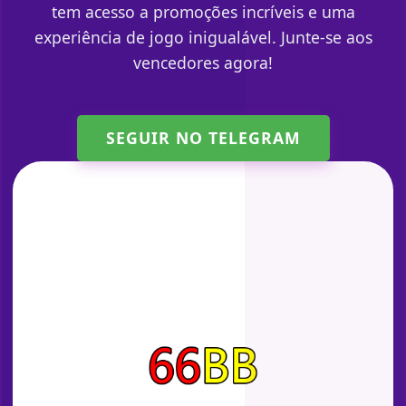
tem acesso a promoções incríveis e uma
experiência de jogo inigualável. Junte-se aos
vencedores agora!
SEGUIR NO TELEGRAM