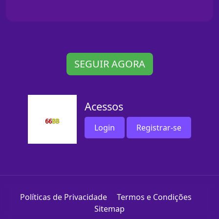
SEGUIR AGORA
Acessos
Login
Registrar-se
Políticas de Privacidade
Termos e Condições
Sitemap