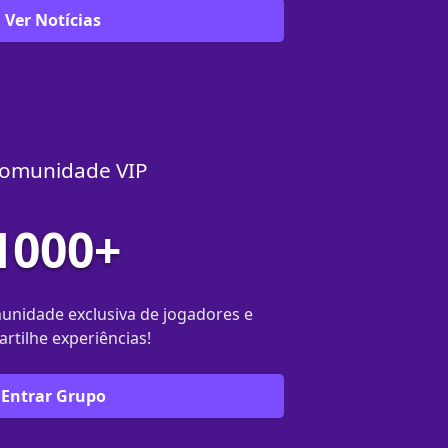
Ver Notícias
Comunidade VIP
1000+
unidade exclusiva de jogadores e
rtilhe experiências!
Entrar Grupo