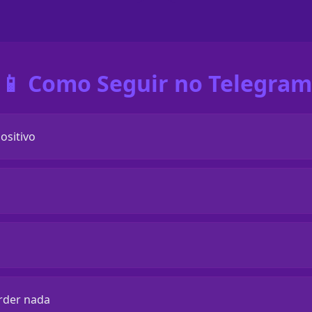
📱 Como Seguir no Telegram
ositivo
erder nada