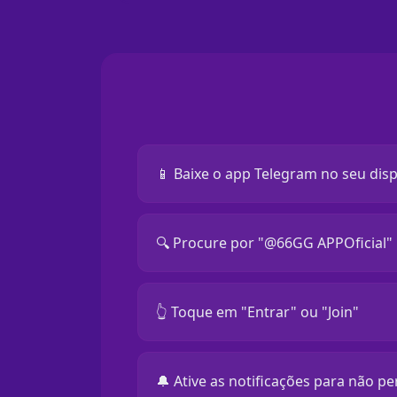
📱 Baixe o app Telegram no seu disp
🔍 Procure por "@66GG APPOficial"
👆 Toque em "Entrar" ou "Join"
🔔 Ative as notificações para não p