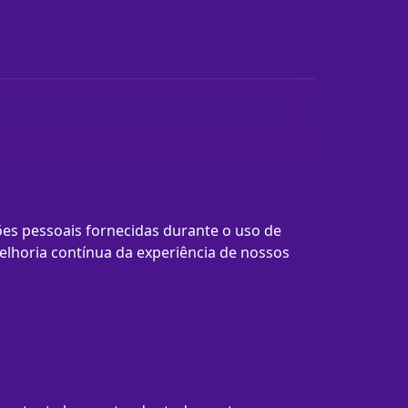
es pessoais fornecidas durante o uso de
elhoria contínua da experiência de nossos