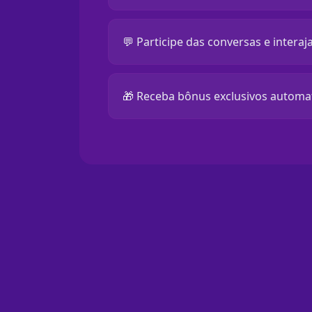
💬 Participe das conversas e interaj
🎁 Receba bônus exclusivos autom