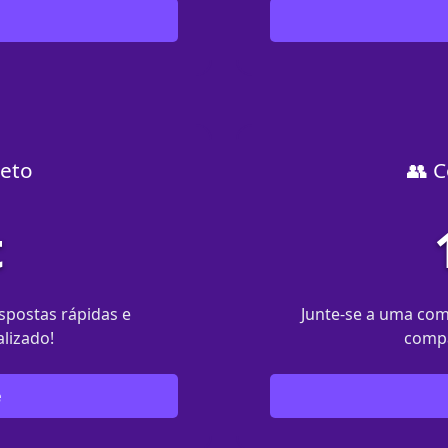
reto
👥 
t
espostas rápidas e
Junte-se a uma com
lizado!
compa
e