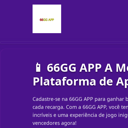
📱 66GG APP A M
Plataforma de A
Cadastre-se na 66GG APP para ganhar 
cada recarga. Com a 66GG APP, você t
incríveis e uma experiência de jogo inig
vencedores agora!