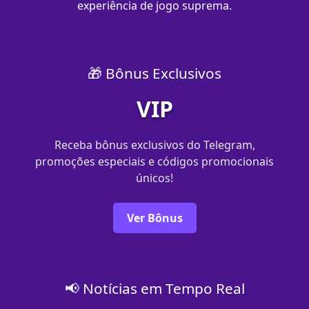
experiência de jogo suprema.
🎁 Bônus Exclusivos
VIP
Receba bônus exclusivos do Telegram,
promoções especiais e códigos promocionais
únicos!
Ver Bônus
📢 Notícias em Tempo Real