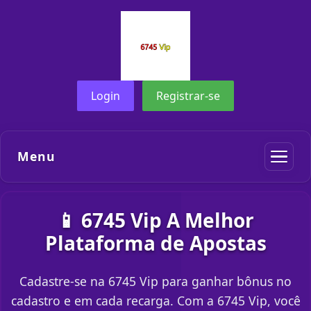
Login
Registrar-se
Menu
📱 6745 Vip A Melhor
Plataforma de Apostas
Cadastre-se na 6745 Vip para ganhar bônus no
cadastro e em cada recarga. Com a 6745 Vip, você