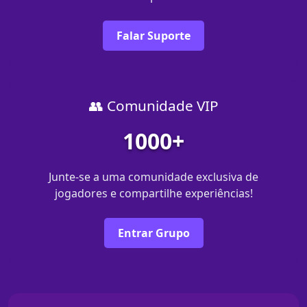
Falar Suporte
👥 Comunidade VIP
1000+
Junte-se a uma comunidade exclusiva de
jogadores e compartilhe experiências!
Entrar Grupo