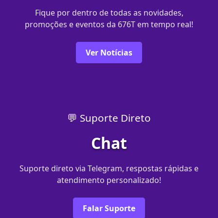
Fique por dentro de todas as novidades,
promoções e eventos da 676T em tempo real!
Ver Notícias
💬 Suporte Direto
Chat
Suporte direto via Telegram, respostas rápidas e
atendimento personalizado!
Falar Suporte