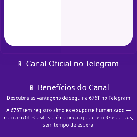
📱 Canal Oficial no Telegram!
📱 Benefícios do Canal
Descubra as vantagens de seguir a 676T no Telegram
A 676T tem registro simples e suporte humanizado —
com a 676T Brasil , você começa a jogar em 3 segundos,
sem tempo de espera.