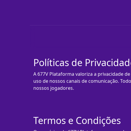
Políticas de Privacida
A 677V Plataforma valoriza a privacidade d
uso de nossos canais de comunicação. Todos
nossos jogadores.
Termos e Condições