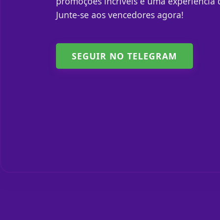
promoções incríveis e uma experiência d
Junte-se aos vencedores agora!
SEGUIR NO TELEGRAM