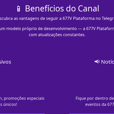
📱 Benefícios do Canal
scubra as vantagens de seguir a 677V Plataforma no Teleg
 um modelo próprio de desenvolvimento — a 677V Plataform
com atualizações constantes.
sivos
📢 Notí
m, promoções especiais
Fique por dentro d
s únicos!
eventos da 67