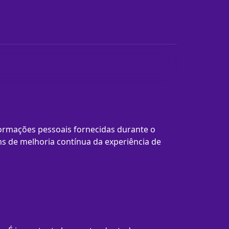
formações pessoais fornecidas durante o
ns de melhoria contínua da experiência de