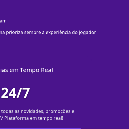
ram
a prioriza sempre a experiência do jogador
cias em Tempo Real
24/7
e todas as novidades, promoções e
7V Plataforma em tempo real!