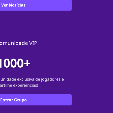
Ver Notícias
Comunidade VIP
1000+
unidade exclusiva de jogadores e
rtilhe experiências!
Entrar Grupo