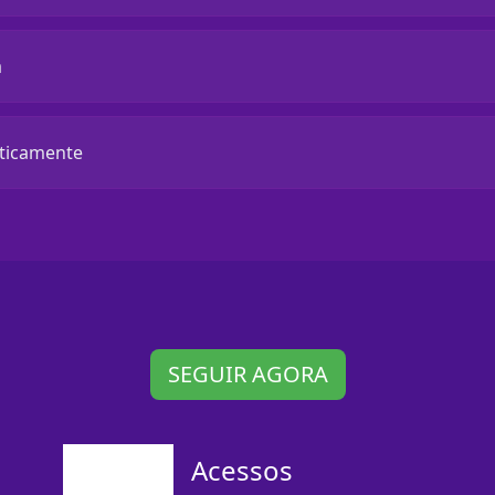
a
aticamente
SEGUIR AGORA
Acessos