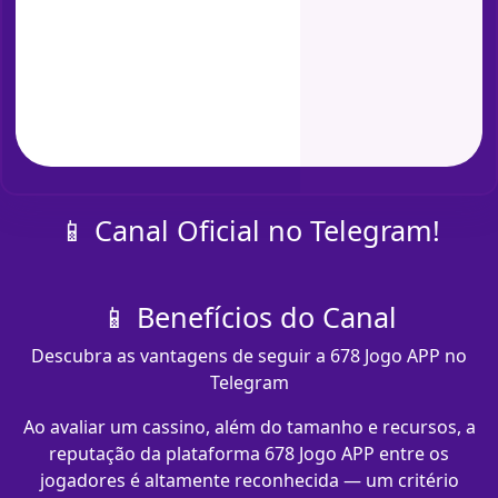
📱 Canal Oficial no Telegram!
📱 Benefícios do Canal
Descubra as vantagens de seguir a 678 Jogo APP no
Telegram
Ao avaliar um cassino, além do tamanho e recursos, a
reputação da plataforma 678 Jogo APP entre os
jogadores é altamente reconhecida — um critério