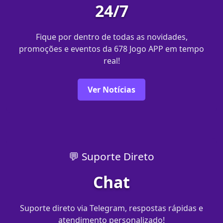
24/7
Fique por dentro de todas as novidades,
promoções e eventos da 678 Jogo APP em tempo
real!
Ver Notícias
💬 Suporte Direto
Chat
Suporte direto via Telegram, respostas rápidas e
atendimento personalizado!