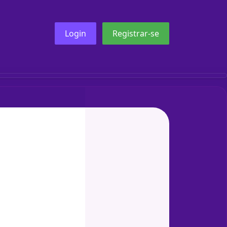
Login
Registrar-se