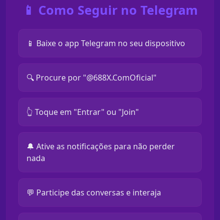
📱 Como Seguir no Telegram
📱 Baixe o app Telegram no seu dispositivo
🔍 Procure por "@688X.ComOficial"
👆 Toque em "Entrar" ou "Join"
🔔 Ative as notificações para não perder
nada
💬 Participe das conversas e interaja