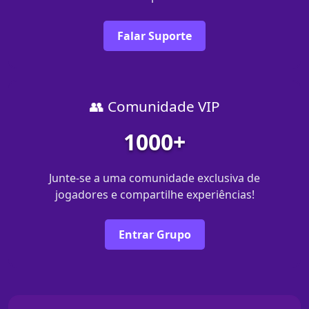
Falar Suporte
👥 Comunidade VIP
1000+
Junte-se a uma comunidade exclusiva de
jogadores e compartilhe experiências!
Entrar Grupo