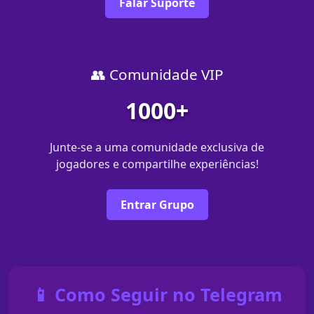
Falar Suporte
👥 Comunidade VIP
1000+
Junte-se a uma comunidade exclusiva de
jogadores e compartilhe experiências!
Entrar Grupo
📱 Como Seguir no Telegram