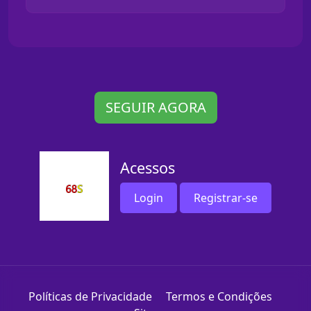
SEGUIR AGORA
Acessos
Login
Registrar-se
Políticas de Privacidade
Termos e Condições