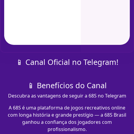
📱 Canal Oficial no Telegram!
📱 Benefícios do Canal
Descubra as vantagens de seguir a 68S no Telegram
A 68S é uma plataforma de jogos recreativos online
com longa história e grande prestígio — a 68S Brasil
ganhou a confiança dos jogadores com
profissionalismo.