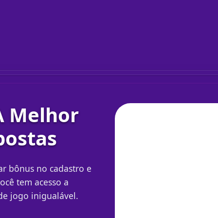
A Melhor
postas
r bônus no cadastro e
ocê tem acesso a
e jogo inigualável.