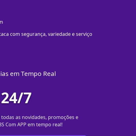
am
taca com segurança, variedade e serviço
cias em Tempo Real
24/7
e todas as novidades, promoções e
8S Com APP em tempo real!