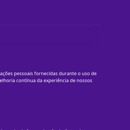
ações pessoais fornecidas durante o uso de
elhoria contínua da experiência de nossos