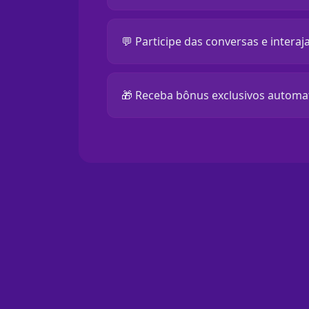
💬 Participe das conversas e interaj
🎁 Receba bônus exclusivos autom