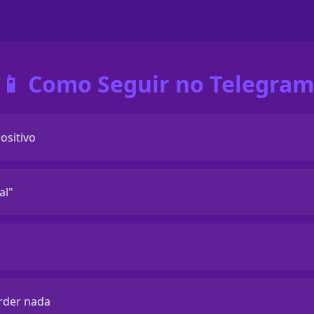
📱 Como Seguir no Telegram
ositivo
al"
erder nada