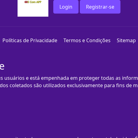
Login
Registrar-se
Políticas de Privacidade
Termos e Condições
Sitemap
de
eus usuários e está empenhada em proteger todas as inform
os coletados são utilizados exclusivamente para fins de m