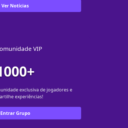
Ver Notícias
Comunidade VIP
1000+
unidade exclusiva de jogadores e
rtilhe experiências!
Entrar Grupo