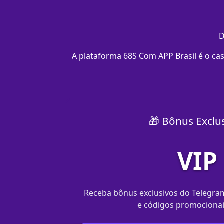
D
A plataforma 68S Com APP Brasil é o ca
🎁 Bônus Exclu
VIP
Receba bônus exclusivos do Telegra
e códigos promocionai