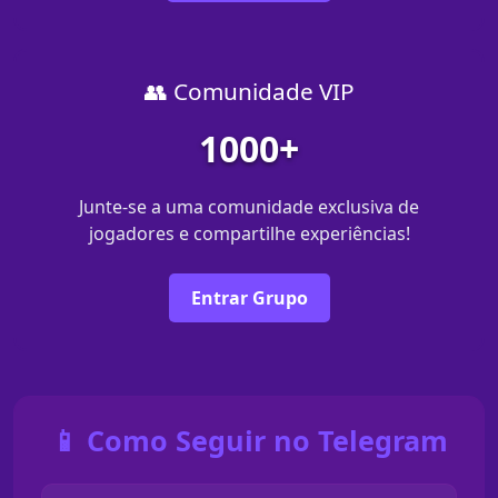
👥 Comunidade VIP
1000+
Junte-se a uma comunidade exclusiva de
jogadores e compartilhe experiências!
Entrar Grupo
📱 Como Seguir no Telegram