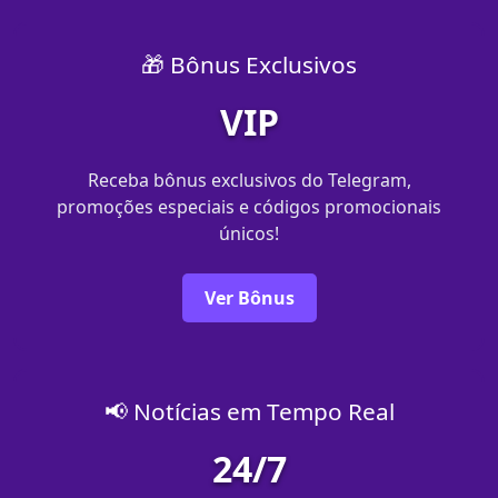
🎁 Bônus Exclusivos
VIP
Receba bônus exclusivos do Telegram,
promoções especiais e códigos promocionais
únicos!
Ver Bônus
📢 Notícias em Tempo Real
24/7