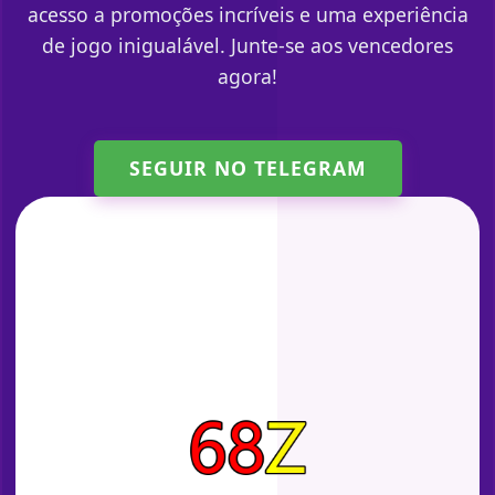
acesso a promoções incríveis e uma experiência
de jogo inigualável. Junte-se aos vencedores
agora!
SEGUIR NO TELEGRAM