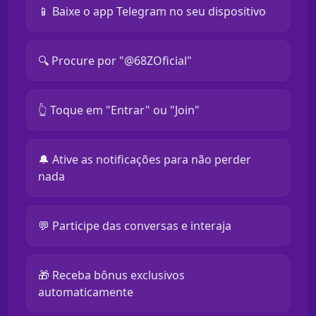
📱 Baixe o app Telegram no seu dispositivo
🔍 Procure por "@68ZOficial"
👆 Toque em "Entrar" ou "Join"
🔔 Ative as notificações para não perder
nada
💬 Participe das conversas e interaja
🎁 Receba bônus exclusivos
automaticamente