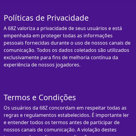
Políticas de Privacidade
A 68Z valoriza a privacidade de seus usuários e está
empenhada em proteger todas as informações
pessoais fornecidas durante o uso de nossos canais de
comunicação. Todos os dados coletados são utilizados
exclusivamente para fins de melhoria contínua da
experiência de nossos jogadores.
Termos e Condições
Os usuários da 68Z concordam em respeitar todas as
regras e regulamentos estabelecidos. É importante ler
e entender todos os termos antes de participar de
nossos canais de comunicação. A violação destes