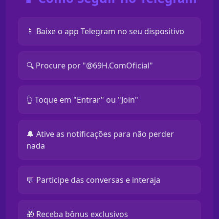
📱 Baixe o app Telegram no seu dispositivo
🔍 Procure por "@69H.ComOficial"
👆 Toque em "Entrar" ou "Join"
🔔 Ative as notificações para não perder
nada
💬 Participe das conversas e interaja
🎁 Receba bônus exclusivos