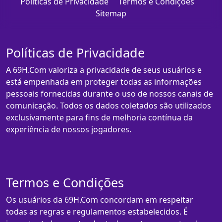
Políticas de Privacidade
Termos e Condições
Sitemap
Políticas de Privacidade
A 69H.Com valoriza a privacidade de seus usuários e
está empenhada em proteger todas as informações
pessoais fornecidas durante o uso de nossos canais de
comunicação. Todos os dados coletados são utilizados
exclusivamente para fins de melhoria contínua da
experiência de nossos jogadores.
Termos e Condições
Os usuários da 69H.Com concordam em respeitar
todas as regras e regulamentos estabelecidos. É