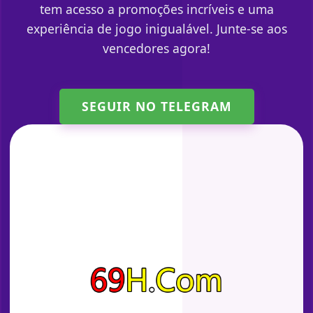
tem acesso a promoções incríveis e uma
experiência de jogo inigualável. Junte-se aos
vencedores agora!
SEGUIR NO TELEGRAM