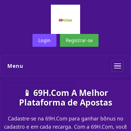
Login
Registrar-se
Menu
📱 69H.Com A Melhor
Plataforma de Apostas
Cadastre-se na 69H.Com para ganhar bônus no
cadastro e em cada recarga. Com a 69H.Com, você