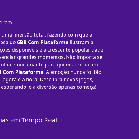
egram
m uma imersão total, fazendo com que a
mesa do
6BB Com Plataforma
ilustram a
ões disponíveis e a crescente popularidade
vivenciar grandes momentos. Não importa se
scolha emocionante para quem aprecia um
B Com Plataforma
. A emoção nunca foi tão
a
, agora é a hora! Descubra novos jogos,
á esperando, e a diversão apenas começa!
cias em Tempo Real