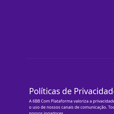
Políticas de Privacida
A 6BB Com Plataforma valoriza a privacida
o uso de nossos canais de comunicação. Tod
nossos jogadores.