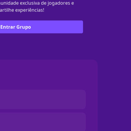
unidade exclusiva de jogadores e
rtilhe experiências!
Entrar Grupo