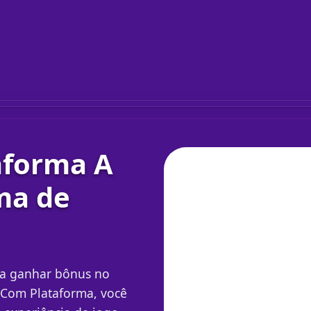
aforma A
ma de
ra ganhar bônus no
 Com Plataforma, você