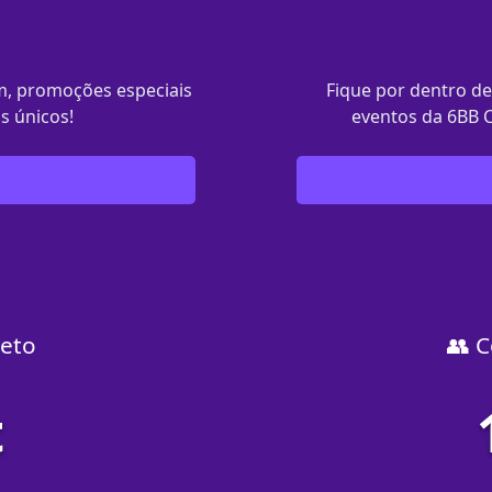
m, promoções especiais
Fique por dentro d
s únicos!
eventos da 6BB 
reto
👥 
t