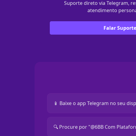
Suporte direto via Telegram, r
atendimento persona
Falar Suport
📱 Baixe o app Telegram no seu disp
🔍 Procure por "@6BB Com Platafor