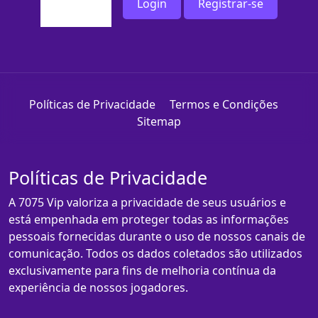
Login
Registrar-se
Políticas de Privacidade
Termos e Condições
Sitemap
Políticas de Privacidade
A 7075 Vip valoriza a privacidade de seus usuários e
está empenhada em proteger todas as informações
pessoais fornecidas durante o uso de nossos canais de
comunicação. Todos os dados coletados são utilizados
exclusivamente para fins de melhoria contínua da
experiência de nossos jogadores.