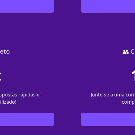
reto
👥 
t
espostas rápidas e
Junte-se a uma com
lizado!
compa
e