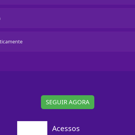
a
aticamente
SEGUIR AGORA
Acessos