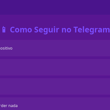
📱 Como Seguir no Telegram
ositivo
erder nada