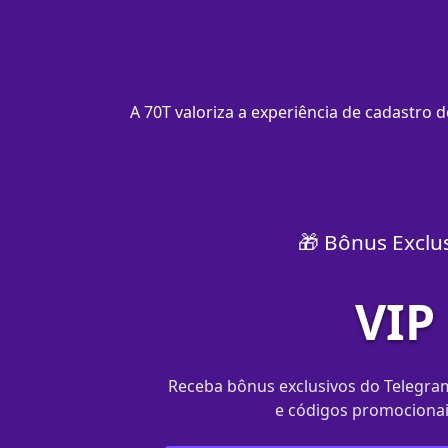
A 70T valoriza a experiência de cadastro 
🎁 Bônus Exclu
VIP
Receba bônus exclusivos do Telegra
e códigos promocionai