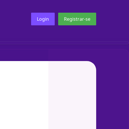
Login
Registrar-se