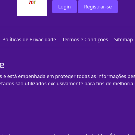
Login
Registrar-se
Políticas de Privacidade
Termos e Condições
Sitemap
de
ios e está empenhada em proteger todas as informações pe
tados são utilizados exclusivamente para fins de melhoria