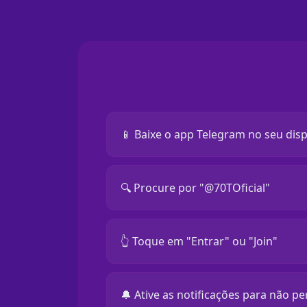
📱 Baixe o app Telegram no seu disp
🔍 Procure por "@70TOficial"
👆 Toque em "Entrar" ou "Join"
🔔 Ative as notificações para não p