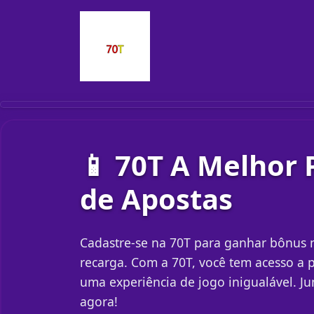
📱 70T A Melhor
de Apostas
Cadastre-se na 70T para ganhar bônus 
recarga. Com a 70T, você tem acesso a 
uma experiência de jogo inigualável. J
agora!