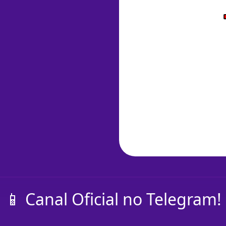
📱 Canal Oficial no Telegram!