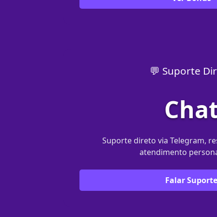
💬 Suporte Di
Cha
Suporte direto via Telegram, r
atendimento persona
Falar Suport