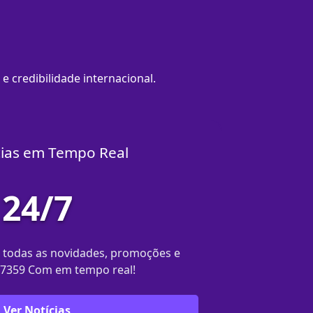
e credibilidade internacional.
cias em Tempo Real
24/7
e todas as novidades, promoções e
 7359 Com em tempo real!
Ver Notícias