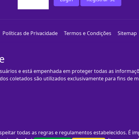
Políticas de Privacidade
Termos e Condições
Sitemap
de
 usuários e está empenhada em proteger todas as informaçõ
os coletados são utilizados exclusivamente para fins de m
eitar todas as regras e regulamentos estabelecidos. É im