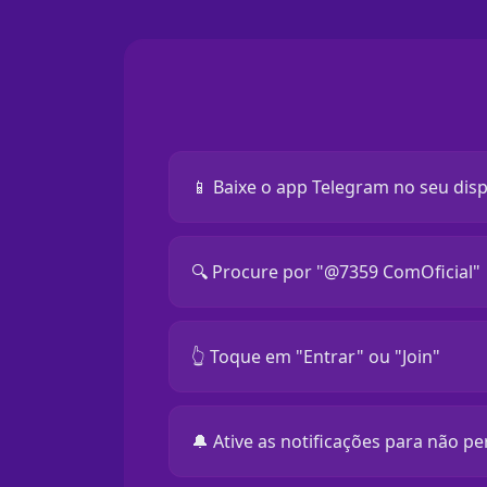
📱 Baixe o app Telegram no seu disp
🔍 Procure por "@7359 ComOficial"
👆 Toque em "Entrar" ou "Join"
🔔 Ative as notificações para não p