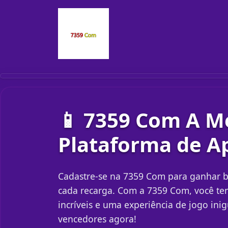
📱 7359 Com A M
Plataforma de A
Cadastre-se na 7359 Com para ganhar 
cada recarga. Com a 7359 Com, você t
incríveis e uma experiência de jogo inig
vencedores agora!