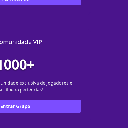
Comunidade VIP
1000+
unidade exclusiva de jogadores e
rtilhe experiências!
Entrar Grupo