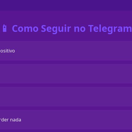
📱 Como Seguir no Telegram
ositivo
erder nada