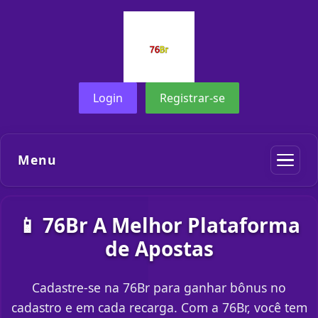
Login
Registrar-se
Menu
📱 76Br A Melhor Plataforma
de Apostas
Cadastre-se na 76Br para ganhar bônus no
cadastro e em cada recarga. Com a 76Br, você tem