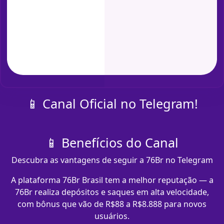
📱 Canal Oficial no Telegram!
📱 Benefícios do Canal
Descubra as vantagens de seguir a 76Br no Telegram
A plataforma 76Br Brasil tem a melhor reputação — a
76Br realiza depósitos e saques em alta velocidade,
com bônus que vão de R$88 a R$8.888 para novos
usuários.