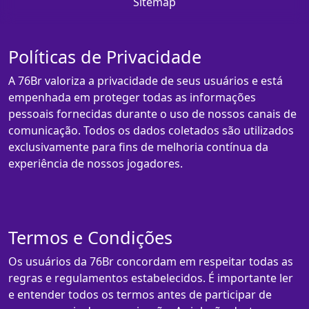
Sitemap
Políticas de Privacidade
A 76Br valoriza a privacidade de seus usuários e está
empenhada em proteger todas as informações
pessoais fornecidas durante o uso de nossos canais de
comunicação. Todos os dados coletados são utilizados
exclusivamente para fins de melhoria contínua da
experiência de nossos jogadores.
Termos e Condições
Os usuários da 76Br concordam em respeitar todas as
regras e regulamentos estabelecidos. É importante ler
e entender todos os termos antes de participar de