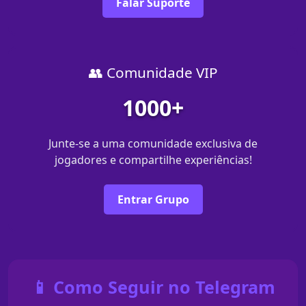
Falar Suporte
👥 Comunidade VIP
1000+
Junte-se a uma comunidade exclusiva de
jogadores e compartilhe experiências!
Entrar Grupo
📱 Como Seguir no Telegram