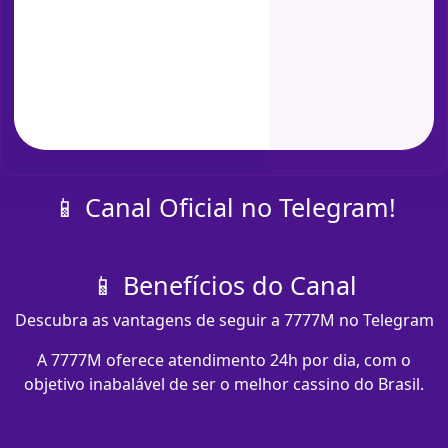
📱 Canal Oficial no Telegram!
📱 Benefícios do Canal
Descubra as vantagens de seguir a 7777M no Telegram
A 7777M oferece atendimento 24h por dia, com o
objetivo inabalável de ser o melhor cassino do Brasil.