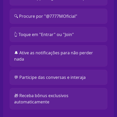
🔍 Procure por "@7777MOficial"
👆 Toque em "Entrar" ou "Join"
🔔 Ative as notificações para não perder
nada
💬 Participe das conversas e interaja
🎁 Receba bônus exclusivos
automaticamente