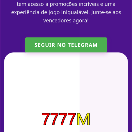
tem acesso a promoções incríveis e uma
experiência de jogo inigualável. Junte-se aos
vencedores agora!
SEGUIR NO TELEGRAM