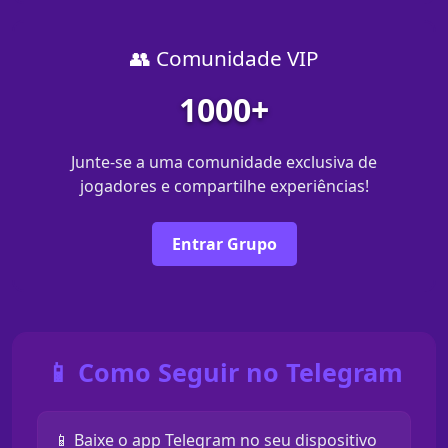
👥 Comunidade VIP
1000+
Junte-se a uma comunidade exclusiva de
jogadores e compartilhe experiências!
Entrar Grupo
📱 Como Seguir no Telegram
📱 Baixe o app Telegram no seu dispositivo