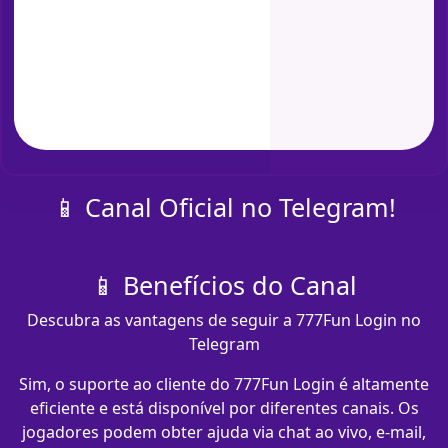
📱 Canal Oficial no Telegram!
📱 Benefícios do Canal
Descubra as vantagens de seguir a 777Fun Login no
Telegram
Sim, o suporte ao cliente do 777Fun Login é altamente
eficiente e está disponível por diferentes canais. Os
jogadores podem obter ajuda via chat ao vivo, e-mail,