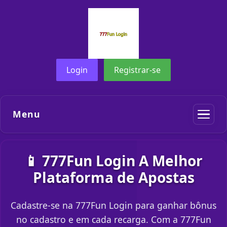
Login
Registrar-se
Menu
📱 777Fun Login A Melhor
Plataforma de Apostas
Cadastre-se na 777Fun Login para ganhar bônus
no cadastro e em cada recarga. Com a 777Fun