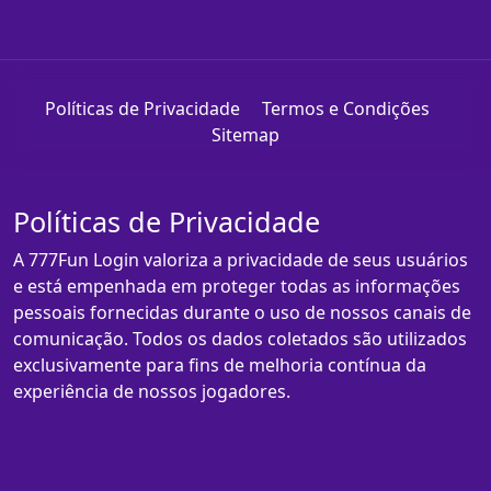
Políticas de Privacidade
Termos e Condições
Sitemap
Políticas de Privacidade
A 777Fun Login valoriza a privacidade de seus usuários
e está empenhada em proteger todas as informações
pessoais fornecidas durante o uso de nossos canais de
comunicação. Todos os dados coletados são utilizados
exclusivamente para fins de melhoria contínua da
experiência de nossos jogadores.