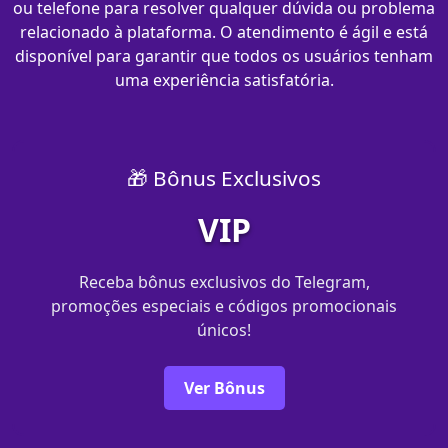
ou telefone para resolver qualquer dúvida ou problema
relacionado à plataforma. O atendimento é ágil e está
disponível para garantir que todos os usuários tenham
uma experiência satisfatória.
🎁 Bônus Exclusivos
VIP
Receba bônus exclusivos do Telegram,
promoções especiais e códigos promocionais
únicos!
Ver Bônus