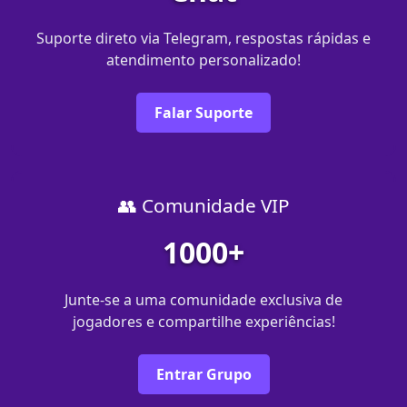
Suporte direto via Telegram, respostas rápidas e
atendimento personalizado!
Falar Suporte
👥 Comunidade VIP
1000+
Junte-se a uma comunidade exclusiva de
jogadores e compartilhe experiências!
Entrar Grupo