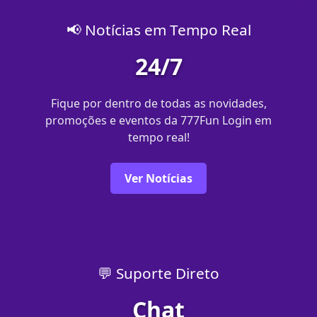
📢 Notícias em Tempo Real
24/7
Fique por dentro de todas as novidades,
promoções e eventos da 777Fun Login em
tempo real!
Ver Notícias
💬 Suporte Direto
Chat