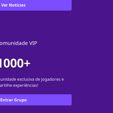
Ver Notícias
Comunidade VIP
1000+
unidade exclusiva de jogadores e
rtilhe experiências!
Entrar Grupo