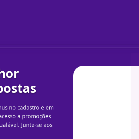
hor
postas
nus no cadastro e em
 acesso a promoções
ualável. Junte-se aos