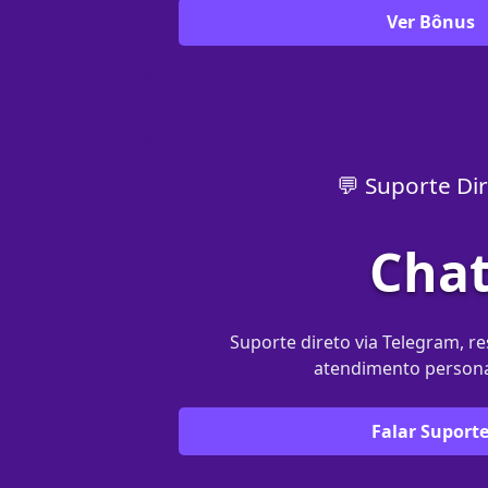
Ver Bônus
💬 Suporte Di
Cha
Suporte direto via Telegram, r
atendimento persona
Falar Suport