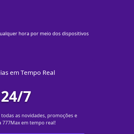
ualquer hora por meio dos dispositivos
cias em Tempo Real
24/7
e todas as novidades, promoções e
a 777Max em tempo real!