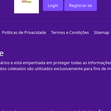
Login
Registrar-se
Políticas de Privacidade
Termos e Condições
Sitemap
de
suários e está empenhada em proteger todas as informações
os coletados são utilizados exclusivamente para fins de m