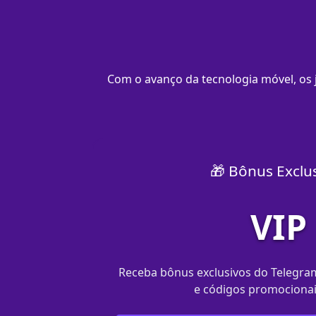
Com o avanço da tecnologia móvel, os 
🎁 Bônus Exclu
VIP
Receba bônus exclusivos do Telegra
e códigos promocionai