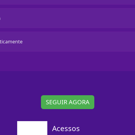
a
aticamente
SEGUIR AGORA
Acessos