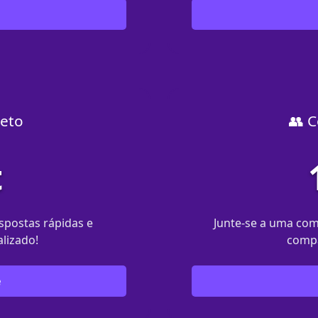
reto
👥 
t
espostas rápidas e
Junte-se a uma com
lizado!
compa
e