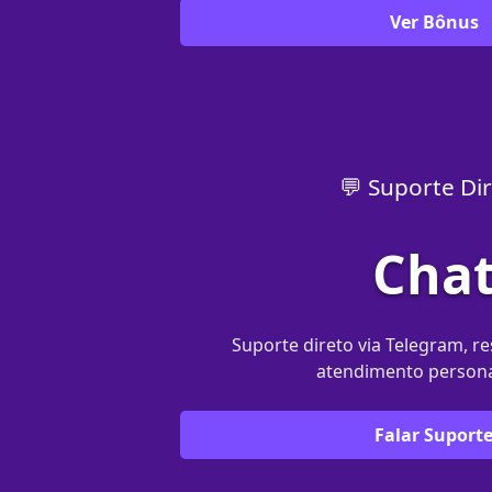
Ver Bônus
💬 Suporte Di
Cha
Suporte direto via Telegram, r
atendimento persona
Falar Suport