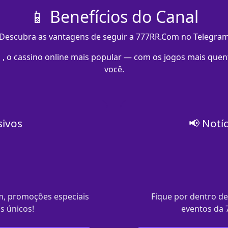
📱 Benefícios do Canal
Descubra as vantagens de seguir a 777RR.Com no Telegra
 , o cassino online mais popular — com os jogos mais que
você.
sivos
📢 Notí
m, promoções especiais
Fique por dentro d
s únicos!
eventos da 