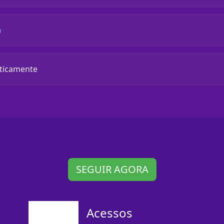
a
aticamente
SEGUIR AGORA
Acessos