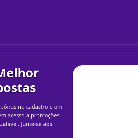
Melhor
postas
 bônus no cadastro e em
tem acesso a promoções
ualável. Junte-se aos