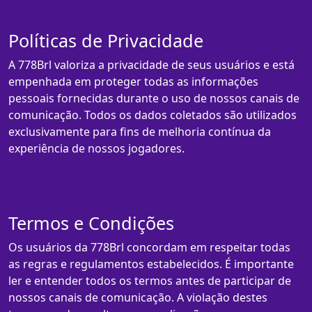
Políticas de Privacidade
A 778Brl valoriza a privacidade de seus usuários e está
empenhada em proteger todas as informações
pessoais fornecidas durante o uso de nossos canais de
comunicação. Todos os dados coletados são utilizados
exclusivamente para fins de melhoria contínua da
experiência de nossos jogadores.
Termos e Condições
Os usuários da 778Brl concordam em respeitar todas
as regras e regulamentos estabelecidos. É importante
ler e entender todos os termos antes de participar de
nossos canais de comunicação. A violação destes