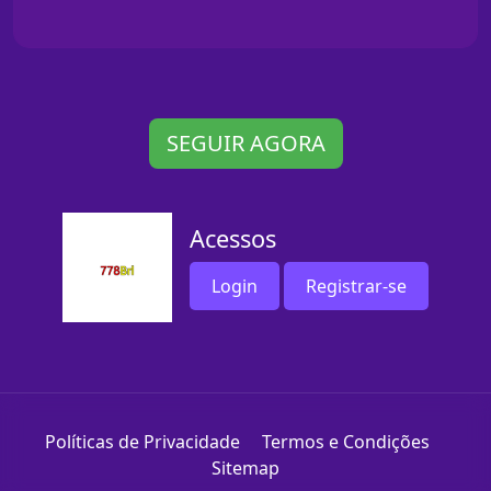
SEGUIR AGORA
Acessos
Login
Registrar-se
Políticas de Privacidade
Termos e Condições
Sitemap