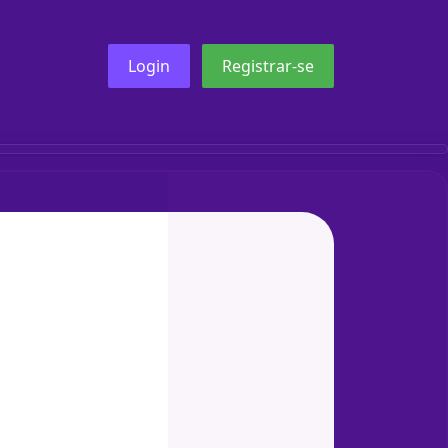
Login
Registrar-se