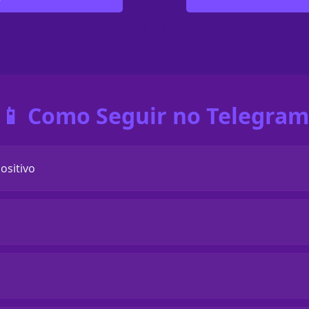
📱 Como Seguir no Telegram
ositivo