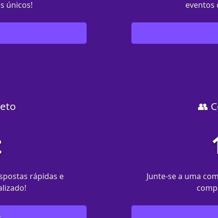
s únicos!
eventos 
reto
👥 
t
espostas rápidas e
Junte-se a uma com
lizado!
compa
e