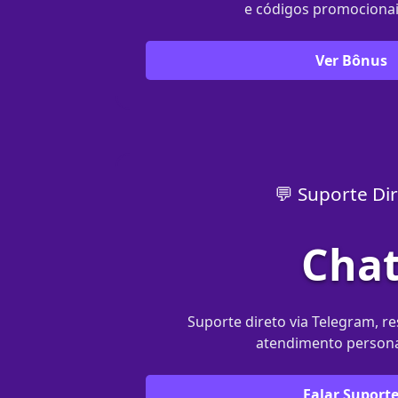
e códigos promocionai
Ver Bônus
💬 Suporte Di
Cha
Suporte direto via Telegram, r
atendimento persona
Falar Suport