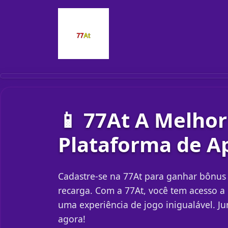
📱 77At A Melhor
Plataforma de A
Cadastre-se na 77At para ganhar bônus
recarga. Com a 77At, você tem acesso a
uma experiência de jogo inigualável. J
agora!