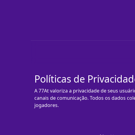
Políticas de Privacida
A 77At valoriza a privacidade de seus usuá
canais de comunicação. Todos os dados cole
jogadores.