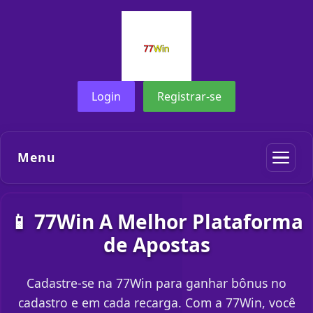
Login
Registrar-se
Menu
📱 77Win A Melhor Plataforma
de Apostas
Cadastre-se na 77Win para ganhar bônus no
cadastro e em cada recarga. Com a 77Win, você