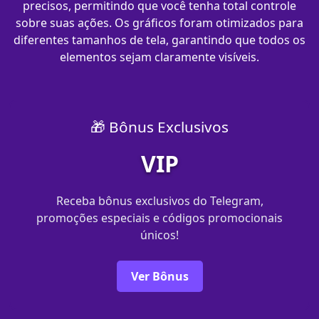
precisos, permitindo que você tenha total controle
sobre suas ações. Os gráficos foram otimizados para
diferentes tamanhos de tela, garantindo que todos os
elementos sejam claramente visíveis.
🎁 Bônus Exclusivos
VIP
Receba bônus exclusivos do Telegram,
promoções especiais e códigos promocionais
únicos!
Ver Bônus