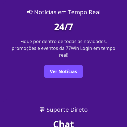
📢 Notícias em Tempo Real
24/7
Fique por dentro de todas as novidades,
promoções e eventos da 77Win Login em tempo
real!
Ver Notícias
💬 Suporte Direto
Chat