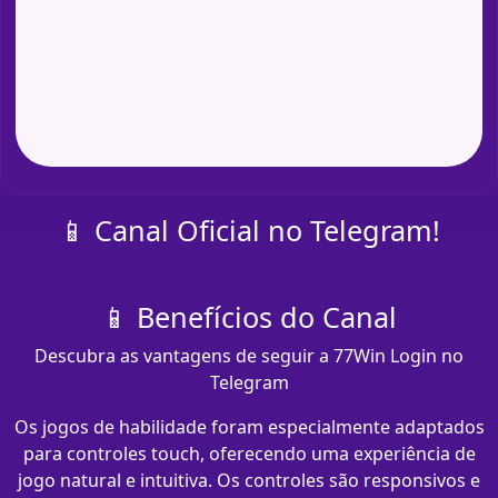
📱 Canal Oficial no Telegram!
📱 Benefícios do Canal
Descubra as vantagens de seguir a 77Win Login no
Telegram
Os jogos de habilidade foram especialmente adaptados
para controles touch, oferecendo uma experiência de
jogo natural e intuitiva. Os controles são responsivos e