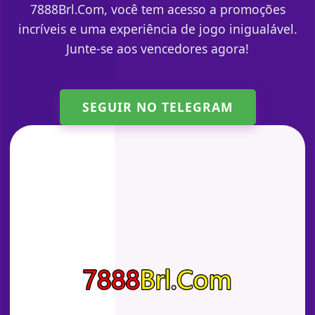
7888Brl.Com, você tem acesso a promoções
incríveis e uma experiência de jogo inigualável.
Junte-se aos vencedores agora!
SEGUIR NO TELEGRAM