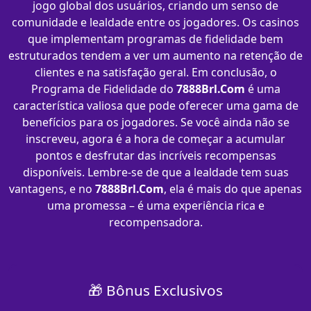
jogo global dos usuários, criando um senso de
comunidade e lealdade entre os jogadores. Os casinos
que implementam programas de fidelidade bem
estruturados tendem a ver um aumento na retenção de
clientes e na satisfação geral. Em conclusão, o
Programa de Fidelidade do
7888Brl.Com
é uma
característica valiosa que pode oferecer uma gama de
benefícios para os jogadores. Se você ainda não se
inscreveu, agora é a hora de começar a acumular
pontos e desfrutar das incríveis recompensas
disponíveis. Lembre-se de que a lealdade tem suas
vantagens, e no
7888Brl.Com
, ela é mais do que apenas
uma promessa – é uma experiência rica e
recompensadora.
🎁 Bônus Exclusivos