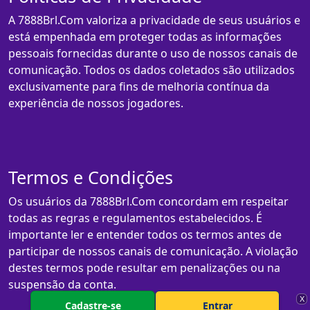
A 7888Brl.Com valoriza a privacidade de seus usuários e
está empenhada em proteger todas as informações
pessoais fornecidas durante o uso de nossos canais de
comunicação. Todos os dados coletados são utilizados
exclusivamente para fins de melhoria contínua da
experiência de nossos jogadores.
Termos e Condições
Os usuários da 7888Brl.Com concordam em respeitar
todas as regras e regulamentos estabelecidos. É
importante ler e entender todos os termos antes de
participar de nossos canais de comunicação. A violação
destes termos pode resultar em penalizações ou na
suspensão da conta.
X
Cadastre-se
Entrar