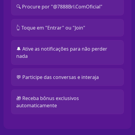
🔍 Procure por "@7888Brl.ComOficial"
👆 Toque em "Entrar" ou "Join"
🔔 Ative as notificações para não perder
nada
💬 Participe das conversas e interaja
🎁 Receba bônus exclusivos
automaticamente