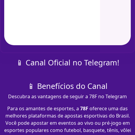
📱 Canal Oficial no Telegram!
📱 Benefícios do Canal
Descubra as vantagens de seguir a 78F no Telegram
Para os amantes de esportes, a
78F
oferece uma das
melhores plataformas de apostas esportivas do Brasil.
Você pode apostar em eventos ao vivo ou pré-jogo em
esportes populares como futebol, basquete, tênis, vôlei