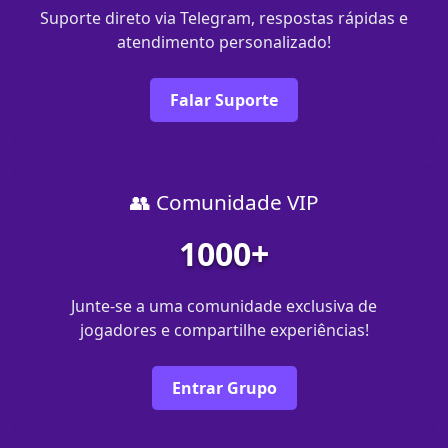
Suporte direto via Telegram, respostas rápidas e
atendimento personalizado!
Falar Suporte
👥 Comunidade VIP
1000+
Junte-se a uma comunidade exclusiva de
jogadores e compartilhe experiências!
Entrar Grupo