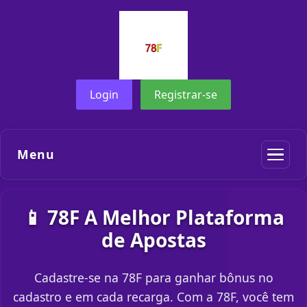
Login
Registrar-se
Menu
📱 78F A Melhor Plataforma
de Apostas
Cadastre-se na 78F para ganhar bônus no
cadastro e em cada recarga. Com a 78F, você tem