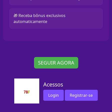
🎁 Receba bônus exclusivos
automaticamente
SEGUIR AGORA
Acessos
Login
Registrar-se