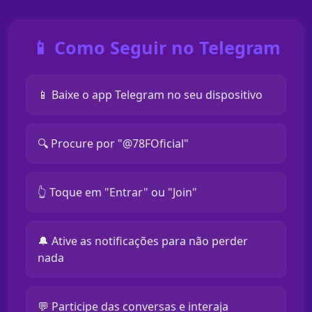
📱 Como Seguir no Telegram
📱 Baixe o app Telegram no seu dispositivo
🔍 Procure por "@78FOficial"
👆 Toque em "Entrar" ou "Join"
🔔 Ative as notificações para não perder
nada
💬 Participe das conversas e interaja