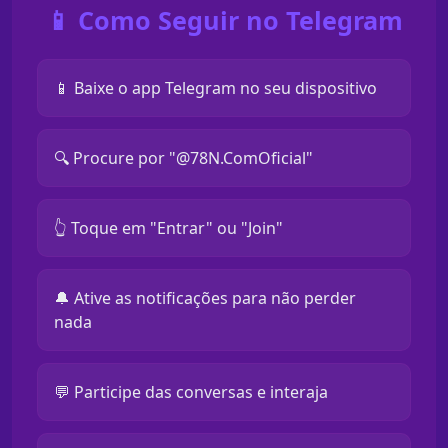
📱 Como Seguir no Telegram
📱 Baixe o app Telegram no seu dispositivo
🔍 Procure por "@78N.ComOficial"
👆 Toque em "Entrar" ou "Join"
🔔 Ative as notificações para não perder
nada
💬 Participe das conversas e interaja