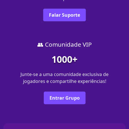
Falar Suporte
👥 Comunidade VIP
1000+
Junte-se a uma comunidade exclusiva de
jogadores e compartilhe experiências!
Entrar Grupo