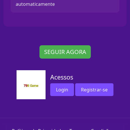
automaticamente
SEGUIR AGORA
Acessos
Login
Registrar-se