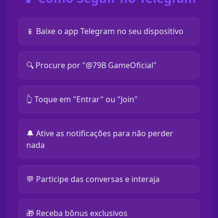
📱 Baixe o app Telegram no seu dispositivo
🔍 Procure por "@79B GameOficial"
👆 Toque em "Entrar" ou "Join"
🔔 Ative as notificações para não perder
nada
💬 Participe das conversas e interaja
🎁 Receba bônus exclusivos