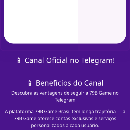
📱 Canal Oficial no Telegram!
📱 Benefícios do Canal
Descubra as vantagens de seguir a 79B Game no
Telegram
A plataforma 79B Game Brasil tem longa trajetória — a
79B Game oferece contas exclusivas e serviços
personalizados a cada usuário.