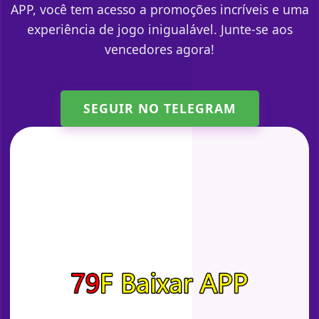
APP, você tem acesso a promoções incríveis e uma
experiência de jogo inigualável. Junte-se aos
vencedores agora!
SEGUIR NO TELEGRAM