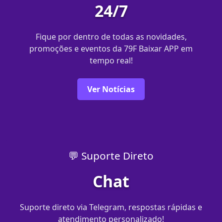
24/7
Fique por dentro de todas as novidades,
promoções e eventos da 79F Baixar APP em
tempo real!
Ver Notícias
💬 Suporte Direto
Chat
Suporte direto via Telegram, respostas rápidas e
atendimento personalizado!