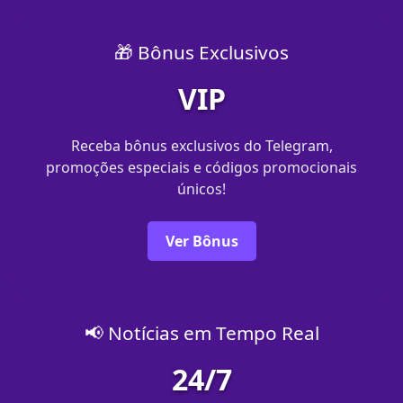
🎁 Bônus Exclusivos
VIP
Receba bônus exclusivos do Telegram,
promoções especiais e códigos promocionais
únicos!
Ver Bônus
📢 Notícias em Tempo Real
24/7