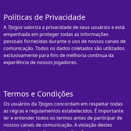
Políticas de Privacidade
A 7Jogos valoriza a privacidade de seus usuários e está
empenhada em proteger todas as informações
pessoais fornecidas durante o uso de nossos canais de
comunicação. Todos os dados coletados são utilizados
exclusivamente para fins de melhoria contínua da
experiência de nossos jogadores.
Termos e Condições
Os usuários da 7Jogos concordam em respeitar todas
as regras e regulamentos estabelecidos. É importante
ler e entender todos os termos antes de participar de
nossos canais de comunicação. A violação destes