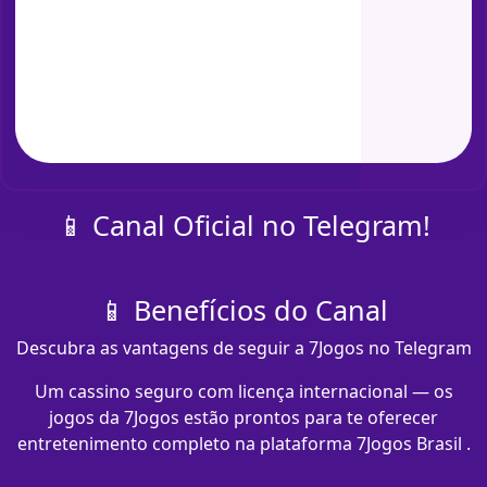
📱 Canal Oficial no Telegram!
📱 Benefícios do Canal
Descubra as vantagens de seguir a 7Jogos no Telegram
Um cassino seguro com licença internacional — os
jogos da 7Jogos estão prontos para te oferecer
entretenimento completo na plataforma 7Jogos Brasil .