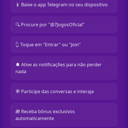
📱 Baixe o app Telegram no seu dispositivo
🔍 Procure por "@7JogosOficial"
👆 Toque em "Entrar" ou "Join"
🔔 Ative as notificações para não perder
nada
💬 Participe das conversas e interaja
🎁 Receba bônus exclusivos
automaticamente