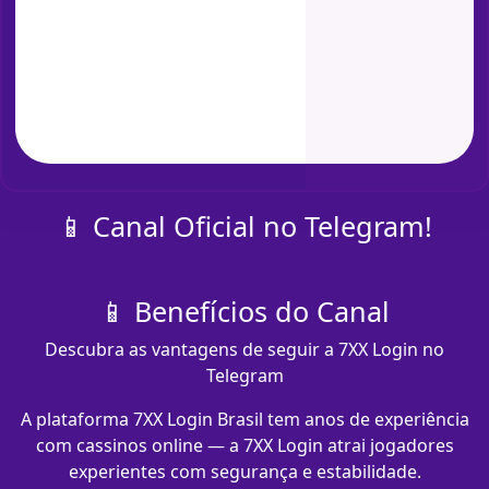
📱 Canal Oficial no Telegram!
📱 Benefícios do Canal
Descubra as vantagens de seguir a 7XX Login no
Telegram
A plataforma 7XX Login Brasil tem anos de experiência
com cassinos online — a 7XX Login atrai jogadores
experientes com segurança e estabilidade.