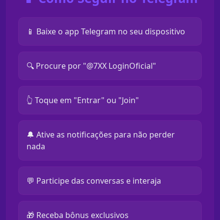
📱 Baixe o app Telegram no seu dispositivo
🔍 Procure por "@7XX LoginOficial"
👆 Toque em "Entrar" ou "Join"
🔔 Ative as notificações para não perder
nada
💬 Participe das conversas e interaja
🎁 Receba bônus exclusivos