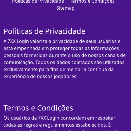
Políticas de Privacidade
Termos e Condições
Sitemap
Políticas de Privacidade
A 7XX Login valoriza a privacidade de seus usuários e
está empenhada em proteger todas as informações
pessoais fornecidas durante o uso de nossos canais de
comunicação. Todos os dados coletados são utilizados
exclusivamente para fins de melhoria contínua da
experiência de nossos jogadores.
Termos e Condições
Os usuários da 7XX Login concordam em respeitar
todas as regras e regulamentos estabelecidos. É