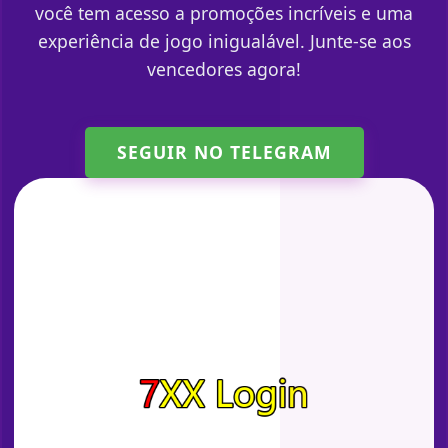
você tem acesso a promoções incríveis e uma
experiência de jogo inigualável. Junte-se aos
vencedores agora!
SEGUIR NO TELEGRAM