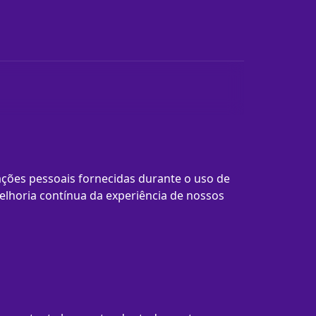
ações pessoais fornecidas durante o uso de
elhoria contínua da experiência de nossos