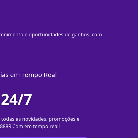
tenimento e oportunidades de ganhos, com
cias em Tempo Real
24/7
e todas as novidades, promoções e
 888R.Com em tempo real!