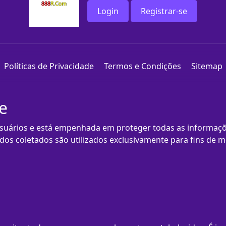
Login
Registrar-se
Políticas de Privacidade
Termos e Condições
Sitemap
de
 usuários e está empenhada em proteger todas as informaçõ
os coletados são utilizados exclusivamente para fins de m