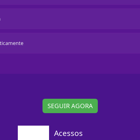
a
aticamente
SEGUIR AGORA
Acessos