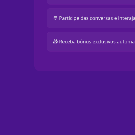
💬 Participe das conversas e interaj
🎁 Receba bônus exclusivos autom